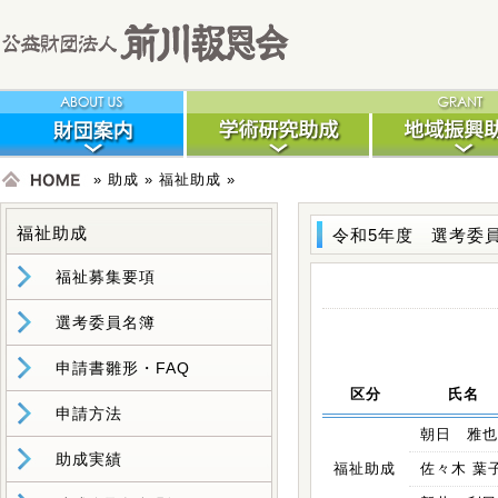
»
助成
»
福祉助成
»
福祉助成
令和5年度 選考委
福祉募集要項
選考委員名簿
申請書雛形・FAQ
区分
氏名
申請方法
朝日 雅也
助成実績
福祉助成
佐々木 葉