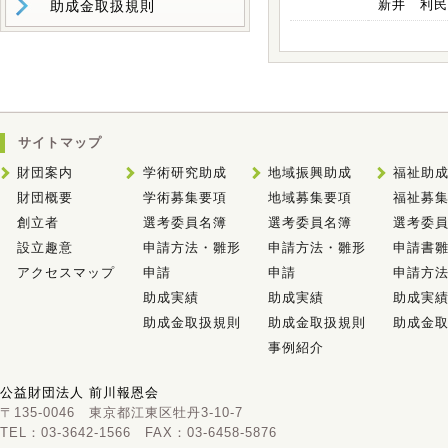
新井 利民
助成金取扱規則
サイトマップ
財団案内
学術研究助成
地域振興助成
福祉助
財団概要
学術募集要項
地域募集要項
福祉募
創立者
選考委員名簿
選考委員名簿
選考委
設立趣意
申請方法・雛形
申請方法・雛形
申請書雛
アクセスマップ
申請
申請
申請方
助成実績
助成実績
助成実
助成金取扱規則
助成金取扱規則
助成金
事例紹介
公益財団法人 前川報恩会
〒135-0046 東京都江東区牡丹3-10-7
TEL：03-3642-1566 FAX：03-6458-5876