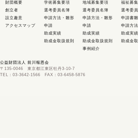
財団概要
学術募集要項
地域募集要項
福祉募
創立者
選考委員名簿
選考委員名簿
選考委
設立趣意
申請方法・雛形
申請方法・雛形
申請書雛
アクセスマップ
申請
申請
申請方
助成実績
助成実績
助成実
助成金取扱規則
助成金取扱規則
助成金
事例紹介
公益財団法人 前川報恩会
〒135-0046 東京都江東区牡丹3-10-7
TEL：03-3642-1566 FAX：03-6458-5876