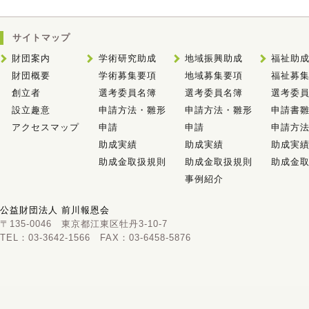
サイトマップ
財団案内
学術研究助成
地域振興助成
福祉助
財団概要
学術募集要項
地域募集要項
福祉募
創立者
選考委員名簿
選考委員名簿
選考委
設立趣意
申請方法・雛形
申請方法・雛形
申請書雛
アクセスマップ
申請
申請
申請方
助成実績
助成実績
助成実
助成金取扱規則
助成金取扱規則
助成金
事例紹介
公益財団法人 前川報恩会
〒135-0046 東京都江東区牡丹3-10-7
TEL：03-3642-1566 FAX：03-6458-5876